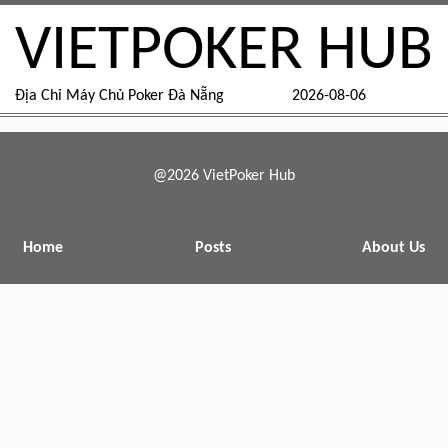
VIETPOKER HUB
Địa Chỉ Máy Chủ Poker Đà Nẵng
2026-08-06
@2026 VietPoker Hub
Home
Posts
About Us