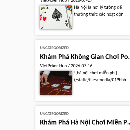
VietPoker Hub
/
2026-07-27
Hà Nội là nơi lý tưởng để
thưởng thức các hoạt độn
UNCATEGORIZED
Khám Phá Không Gian 
VietPoker Hub
/
2026-07-16
![hà nội chơi miễn phí]
(/static/files/media/019bbb
UNCATEGORIZED
Khám Phá Hà Nội Chơi Miễn Phí và Chơi Po