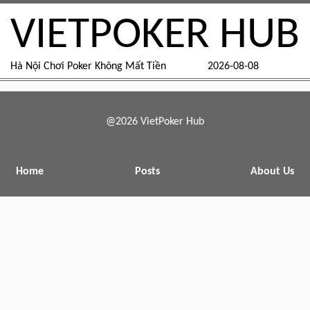
VIETPOKER HUB
Hà Nội Chơi Poker Không Mất Tiền
2026-08-08
@2026 VietPoker Hub
Home
Posts
About Us