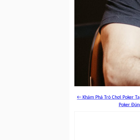
← Khám Phá Trò Chơi Poker T
Poker Đún