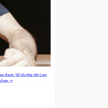
Cam Ranh: Tối Ưu Hóa Với Cam
ld'em →