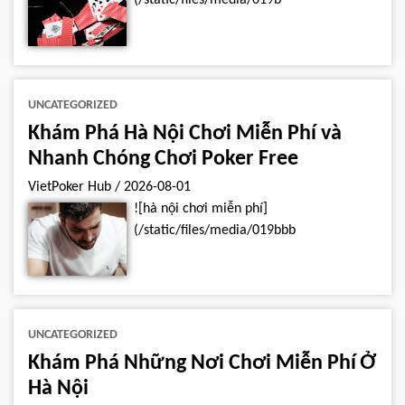
(/static/files/media/019b
UNCATEGORIZED
Khám Phá Hà Nội Chơi Miễn Phí và
Nhanh Chóng Chơi Poker Free
VietPoker Hub
/
2026-08-01
![hà nội chơi miễn phí]
(/static/files/media/019bbb
UNCATEGORIZED
Khám Phá Những Nơi Chơi Miễn Phí Ở
Hà Nội