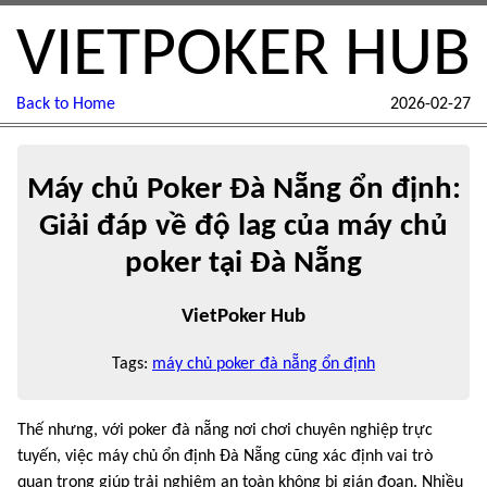
VIETPOKER HUB
Back to Home
2026-02-27
Máy chủ Poker Đà Nẵng ổn định:
Giải đáp về độ lag của máy chủ
poker tại Đà Nẵng
VietPoker Hub
Tags:
máy chủ poker đà nẵng ổn định
Thế nhưng, với poker đà nẵng nơi chơi chuyên nghiệp trực
tuyến, việc máy chủ ổn định Đà Nẵng cũng xác định vai trò
quan trọng giúp trải nghiệm an toàn không bị gián đoạn. Nhiều