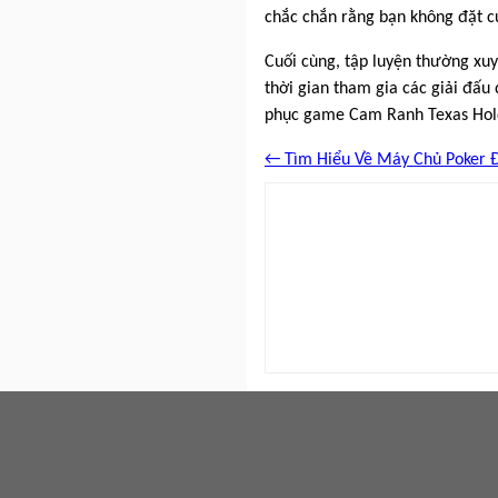
chắc chắn rằng bạn không đặt c
Cuối cùng, tập luyện thường xuy
thời gian tham gia các giải đấu
phục game Cam Ranh Texas Hold
← Tìm Hiểu Về Máy Chủ Poker Đ