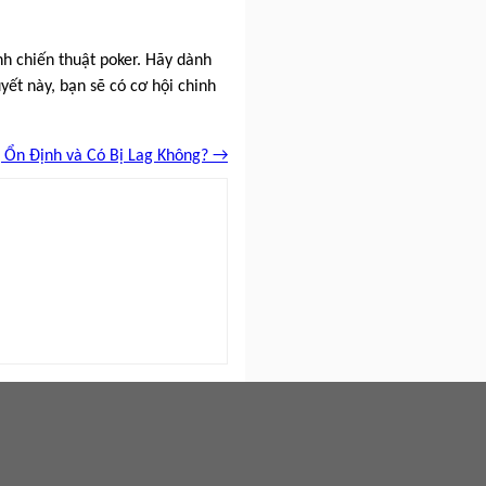
nh chiến thuật poker. Hãy dành
yết này, bạn sẽ có cơ hội chinh
 Ổn Định và Có Bị Lag Không? →