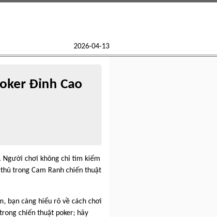
2026-04-13
oker Đỉnh Cao
. Người chơi không chỉ tìm kiếm
 thủ trong Cam Ranh chiến thuật
em, bạn càng hiểu rõ về cách chơi
trong chiến thuật poker; hãy