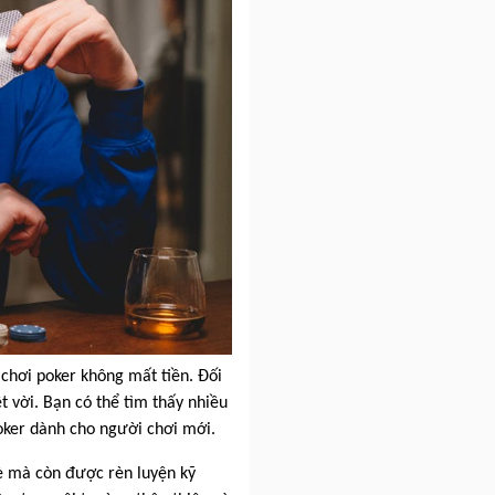
chơi poker không mất tiền. Đối
t vời. Bạn có thể tìm thấy nhiều
poker dành cho người chơi mới.
bè mà còn được rèn luyện kỹ