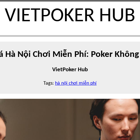
VIETPOKER HUB
 Hà Nội Chơi Miễn Phí: Poker Không
VietPoker Hub
Tags:
hà nội chơi miễn phí