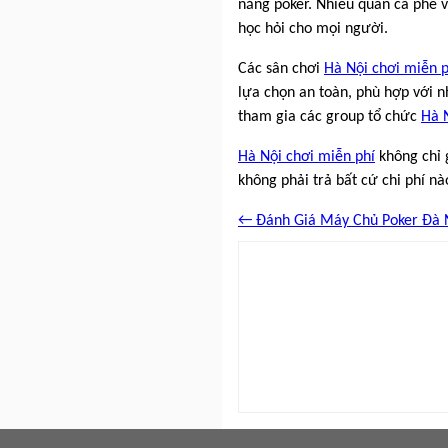
năng poker. Nhiều quán cà phê v
học hỏi cho mọi người.
Các sân chơi
Hà Nội chơi miễn p
lựa chọn an toàn, phù hợp với 
tham gia các group tổ chức
Hà 
Hà Nội chơi miễn phí
không chỉ 
không phải trả bất cứ chi phí nà
← Đánh Giá Máy Chủ Poker Đà 