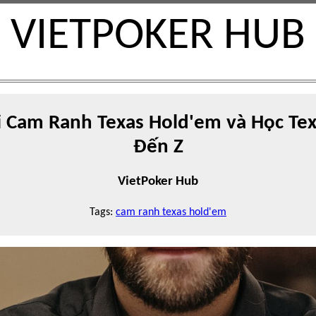
VIETPOKER HUB
 Cam Ranh Texas Hold'em và Học Tex
Đến Z
VietPoker Hub
Tags:
cam ranh texas hold'em