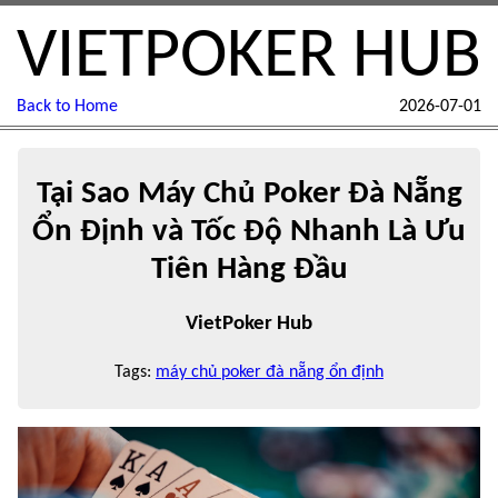
VIETPOKER HUB
Back to Home
2026-07-01
Tại Sao Máy Chủ Poker Đà Nẵng
Ổn Định và Tốc Độ Nhanh Là Ưu
Tiên Hàng Đầu
VietPoker Hub
Tags:
máy chủ poker đà nẵng ổn định