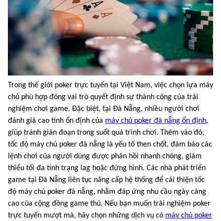
Trong thế giới poker trực tuyến tại Việt Nam, việc chọn lựa máy
chủ phù hợp đóng vai trò quyết định sự thành công của trải
nghiệm chơi game. Đặc biệt, tại Đà Nẵng, nhiều người chơi
đánh giá cao tính ổn định của
máy chủ poker đà nẵng ổn định
,
giúp tránh gián đoạn trong suốt quá trình chơi. Thêm vào đó,
tốc độ máy chủ poker đà nẵng là yếu tố then chốt, đảm bảo các
lệnh chơi của người dùng được phản hồi nhanh chóng, giảm
thiểu tối đa tình trạng lag hoặc đứng hình. Các nhà phát triển
game tại Đà Nẵng liên tục nâng cấp hệ thống để cải thiện tốc
độ máy chủ poker đà nẵng, nhằm đáp ứng nhu cầu ngày càng
cao của cộng đồng game thủ. Nếu bạn muốn trải nghiệm poker
trực tuyến mượt mà, hãy chọn những dịch vụ có
máy chủ poker