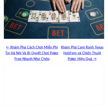
← Khám Phá Cách Chơi Miễn Phí
Khám Phá Cam Ranh Texas
Tại Hà Nội Và Bí Quyết Chơi Poker
Hold'em và Chiến Thuật
Free Nhanh Như Chớp
Poker Hiệu Quả →