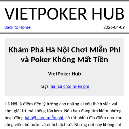
VIETPOKER HUB
Back to Home
2026-04-09
Khám Phá Hà Nội Chơi Miễn Phí
và Poker Không Mất Tiền
VietPoker Hub
Tags:
hà nội chơi miễn phí
Hà Nội là điểm đến lý tưởng cho những ai yêu thích việc vui
chơi giải trí mà không tốn kém. Nếu bạn đang tìm kiếm những
hoạt động
hà nội chơi miễn phí
, có rất nhiều địa điểm như các
công viên, hồ nước và di tích lịch sử. Những nơi này không chỉ