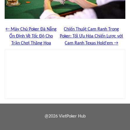
← Máy Chủ Poker Đà Nẵng
Chiến Thuật Cam Ranh Trong
Ổn Định Về Tốc Độ Cho
Poker: Tối Ưu Hóa Chiến Lược với
Trận Chơi Thăng Hoa
Cam Ranh Texas Hold'em →
@2026 VietPoker Hub