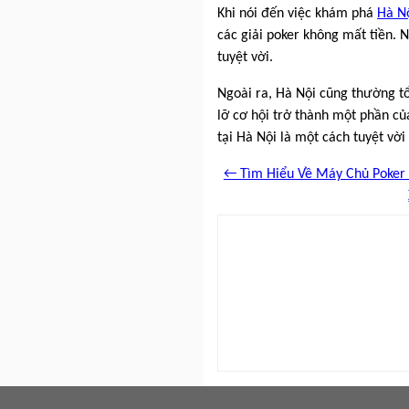
Khi nói đến việc khám phá
Hà Nộ
các giải poker không mất tiền. 
tuyệt vời.
Ngoài ra, Hà Nội cũng thường tổ
lỡ cơ hội trở thành một phần c
tại Hà Nội là một cách tuyệt vờ
← Tìm Hiểu Về Máy Chủ Poker 