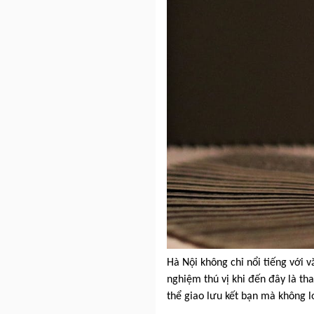
Hà Nội không chỉ nổi tiếng với 
nghiệm thú vị khi đến đây là th
thể giao lưu kết bạn mà không lo