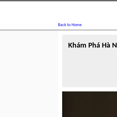
Back to Home
Khám Phá Hà Nộ