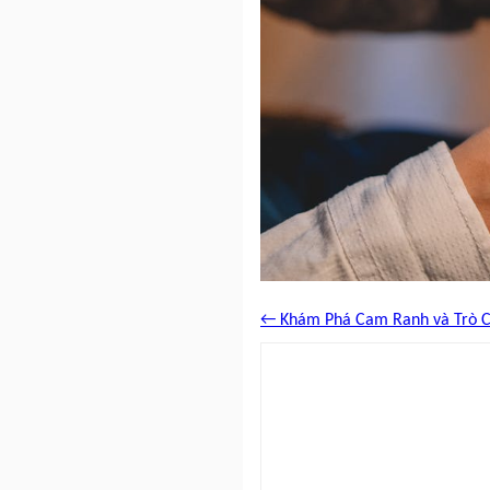
← Khám Phá Cam Ranh và Trò C