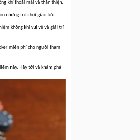
ng khí thoải mái và thân thiện.
ón những trò chơi giao lưu.
iệm không khí vui vẻ và giải trí
poker miễn phí cho người tham
điểm này. Hãy tới và khám phá