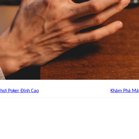
hơi Poker Đỉnh Cao
Khám Phá Máy