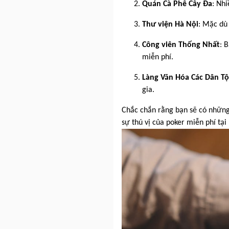
Quán Cà Phê Cây Đa
: Nhi
Thư viện Hà Nội
: Mặc dù 
Công viên Thống Nhất
: 
miễn phí.
Làng Văn Hóa Các Dân T
gia.
Chắc chắn rằng bạn sẽ có những
sự thú vị của poker miễn phí tại