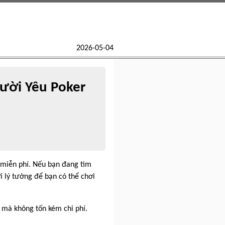
2026-05-04
ười Yêu Poker
i miễn phí. Nếu bạn đang tìm
 lý tưởng để bạn có thể chơi
è mà không tốn kém chi phí.