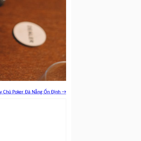
 Chủ Poker Đà Nẵng Ổn Định →