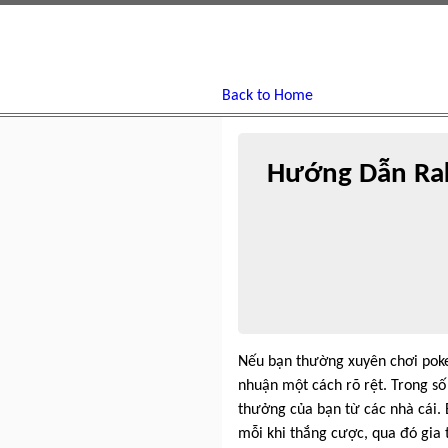
Back to Home
Hướng Dẫn Rak
Nếu bạn thường xuyên chơi poker
nhuận một cách rõ rệt. Trong số
thưởng của bạn từ các nhà cái. 
mỗi khi thắng cược, qua đó gia 