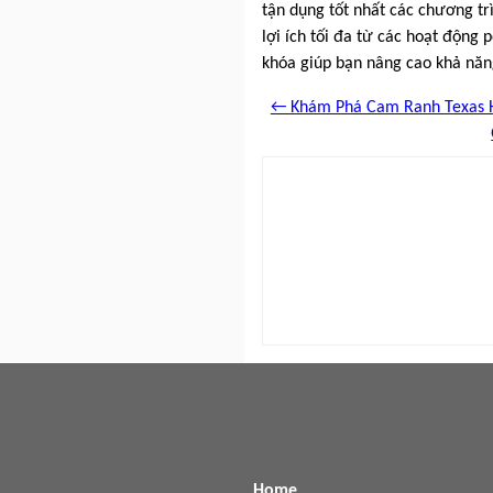
tận dụng tốt nhất các chương t
lợi ích tối đa từ các hoạt động
khóa giúp bạn nâng cao khả năng
← Khám Phá Cam Ranh Texas H
Home