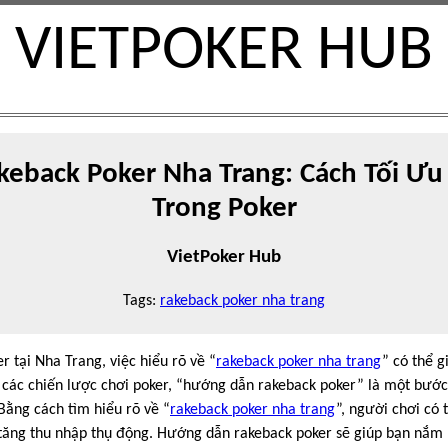
VIETPOKER HUB
eback Poker Nha Trang: Cách Tối Ưu
Trong Poker
VietPoker Hub
Tags:
rakeback poker nha trang
 tại Nha Trang, việc hiểu rõ về “
rakeback poker nha trang
” có thể g
 các chiến lược chơi poker, “hướng dẫn rakeback poker” là một bước
Bằng cách tìm hiểu rõ về “
rakeback poker nha trang
”, người chơi có
tăng thu nhập thụ động. Hướng dẫn rakeback poker sẽ giúp bạn nắm b