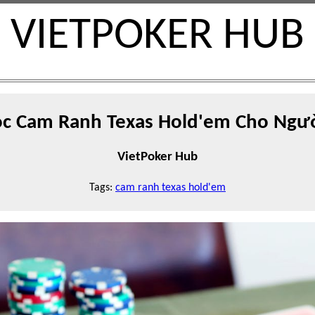
VIETPOKER HUB
c Cam Ranh Texas Hold'em Cho Ngườ
VietPoker Hub
Tags:
cam ranh texas hold'em