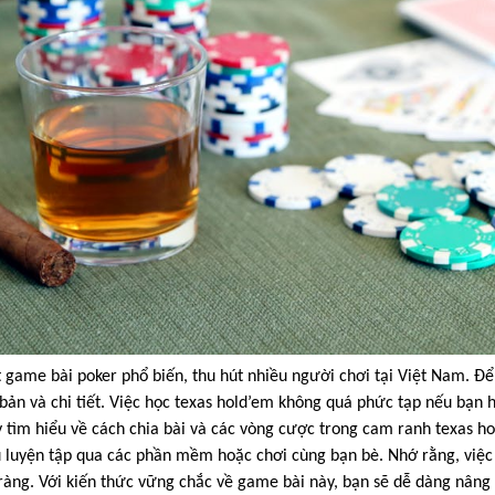
game bài poker phổ biến, thu hút nhiều người chơi tại Việt Nam. Để
bản và chi tiết. Việc học texas hold’em không quá phức tạp nếu bạn h
ãy tìm hiểu về cách chia bài và các vòng cược trong cam ranh texas 
ầu luyện tập qua các phần mềm hoặc chơi cùng bạn bè. Nhớ rằng, việc 
õ ràng. Với kiến thức vững chắc về game bài này, bạn sẽ dễ dàng nâng