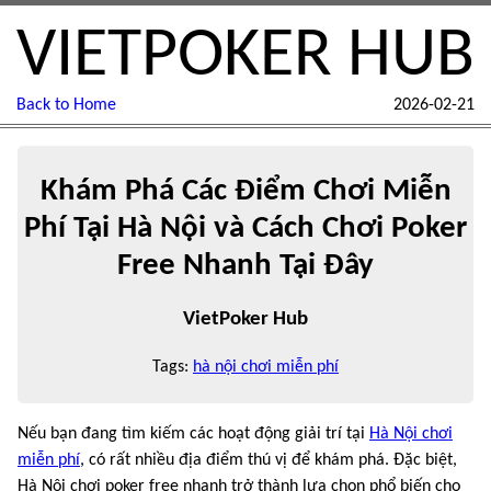
VIETPOKER HUB
Back to Home
2026-02-21
Khám Phá Các Điểm Chơi Miễn
Phí Tại Hà Nội và Cách Chơi Poker
Free Nhanh Tại Đây
VietPoker Hub
Tags:
hà nội chơi miễn phí
Nếu bạn đang tìm kiếm các hoạt động giải trí tại
Hà Nội chơi
miễn phí
, có rất nhiều địa điểm thú vị để khám phá. Đặc biệt,
Hà Nội chơi poker free nhanh trở thành lựa chọn phổ biến cho