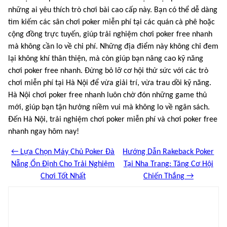
những ai yêu thích trò chơi bài cao cấp này. Bạn có thể dễ dàng
tìm kiếm các sân chơi poker miễn phí tại các quán cà phê hoặc
cộng đồng trực tuyến, giúp trải nghiệm chơi poker free nhanh
mà không cần lo về chi phí. Những địa điểm này không chỉ đem
lại không khí thân thiện, mà còn giúp bạn nâng cao kỹ năng
chơi poker free nhanh. Đừng bỏ lỡ cơ hội thử sức với các trò
chơi miễn phí tại Hà Nội để vừa giải trí, vừa trau dồi kỹ năng.
Hà Nội chơi poker free nhanh luôn chờ đón những game thủ
mới, giúp bạn tận hưởng niềm vui mà không lo về ngân sách.
Đến Hà Nội, trải nghiệm chơi poker miễn phí và chơi poker free
nhanh ngay hôm nay!
← Lựa Chọn Máy Chủ Poker Đà
Hướng Dẫn Rakeback Poker
Nẵng Ổn Định Cho Trải Nghiệm
Tại Nha Trang: Tăng Cơ Hội
Chơi Tốt Nhất
Chiến Thắng →