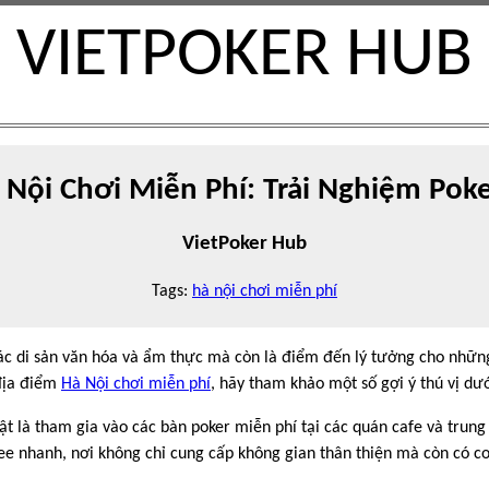
VIETPOKER HUB
Nội Chơi Miễn Phí: Trải Nghiệm Pok
VietPoker Hub
Tags:
hà nội chơi miễn phí
các di sản văn hóa và ẩm thực mà còn là điểm đến lý tưởng cho những
địa điểm
Hà Nội chơi miễn phí
, hãy tham khảo một số gợi ý thú vị dướ
 là tham gia vào các bàn poker miễn phí tại các quán cafe và trung t
ree nhanh, nơi không chỉ cung cấp không gian thân thiện mà còn có c