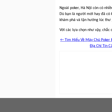
Ngoài poker, Hà Nội còn có nhiề
Dù bạn là người mới hay đã có 
khám phá và tận hưởng lúc thư 
Với các lựa chọn như vậy, chắc 
← Tìm Hiểu Về Máy Chủ Poker 
Địa Chỉ Tin C