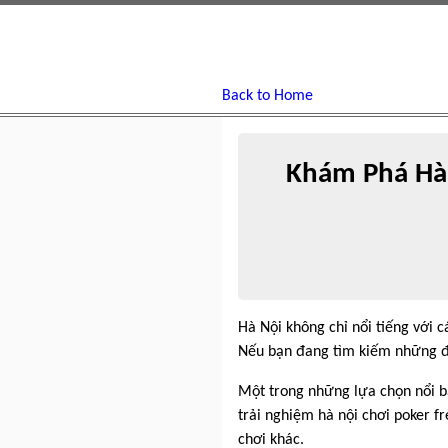
Back to Home
Khám Phá Hà 
Hà Nội không chỉ nổi tiếng với 
Nếu bạn đang tìm kiếm những 
Một trong những lựa chọn nổi bật
trải nghiệm hà nội chơi poker f
chơi khác.