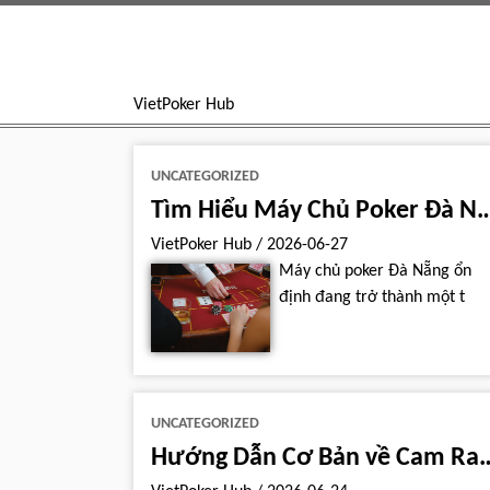
VietPoker Hub
UNCATEGORIZED
Tìm Hiểu Máy Chủ Poker Đà Nẵng Ổn Định:
VietPoker Hub
/
2026-06-27
Máy chủ poker Đà Nẵng ổn
định đang trở thành một t
UNCATEGORIZED
Hướng Dẫn Cơ Bản về Cam Ranh Tex