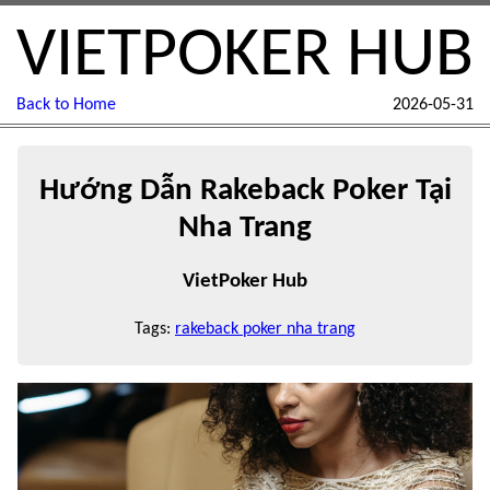
VIETPOKER HUB
Back to Home
2026-05-31
Hướng Dẫn Rakeback Poker Tại
Nha Trang
VietPoker Hub
Tags:
rakeback poker nha trang