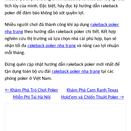
tích lũy của mình. Đặc biệt, hãy đọc kỹ hướng dẫn rakeback
poker để đảm bảo không bỏ sót quyền lợi.
Nhiều người chơi đã thành công khi áp dụng
rakeback poker
nha trang
theo hướng dẫn rakeback poker chi tiết. Kết hợp
nghiên cứu thị trường và lựa chọn nhà cái phù hợp, bạn sẽ
nhận tối đa
rakeback poker nha trang
và nâng cao lợi nhuận
mỗi tháng.
Đừng quên cập nhật hướng dẫn rakeback poker mới nhất để
tận dụng toàn bộ ưu đãi
rakeback poker nha trang
tại các
phòng poker ở Việt Nam.
← Khám Phá Trò Chơi Poker
Khám Phá Cam Ranh Texas
Miễn Phí Tại Hà Nội
Hold'em và Chiến Thuật Poker →