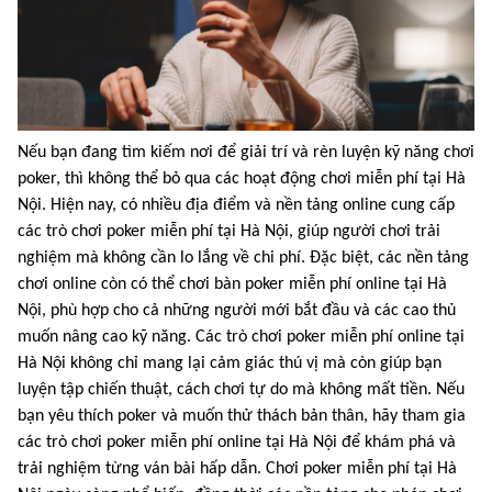
Nếu bạn đang tìm kiếm nơi để giải trí và rèn luyện kỹ năng chơi
poker, thì không thể bỏ qua các hoạt động chơi miễn phí tại Hà
Nội. Hiện nay, có nhiều địa điểm và nền tảng online cung cấp
các trò chơi poker miễn phí tại Hà Nội, giúp người chơi trải
nghiệm mà không cần lo lắng về chi phí. Đặc biệt, các nền tảng
chơi online còn có thể chơi bàn poker miễn phí online tại Hà
Nội, phù hợp cho cả những người mới bắt đầu và các cao thủ
muốn nâng cao kỹ năng. Các trò chơi poker miễn phí online tại
Hà Nội không chỉ mang lại cảm giác thú vị mà còn giúp bạn
luyện tập chiến thuật, cách chơi tự do mà không mất tiền. Nếu
bạn yêu thích poker và muốn thử thách bản thân, hãy tham gia
các trò chơi poker miễn phí online tại Hà Nội để khám phá và
trải nghiệm từng ván bài hấp dẫn. Chơi poker miễn phí tại Hà