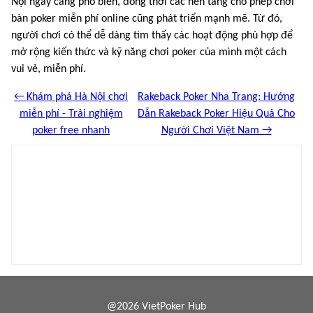
Nội ngày càng phổ biến, đồng thời các nền tảng cho phép chơi
bàn poker miễn phí online cũng phát triển mạnh mẽ. Từ đó,
người chơi có thể dễ dàng tìm thấy các hoạt động phù hợp để
mở rộng kiến thức và kỹ năng chơi poker của mình một cách
vui vẻ, miễn phí.
← Khám phá Hà Nội chơi
Rakeback Poker Nha Trang: Hướng
miễn phí - Trải nghiệm
Dẫn Rakeback Poker Hiệu Quả Cho
poker free nhanh
Người Chơi Việt Nam →
@2026 VietPoker Hub