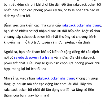
bạn tiết kiệm chi phí khi chơi lâu dài. Để tìm rakeback poker tốt
nhất, hãy chọn các phòng poker uy tín, có tỷ lệ hoàn trả cao và
dịch vụ hỗ trợ tốt.
Bằng việc tìm kiếm các nhà cung cấp
rakeback poker nha trang
,
bạn sẽ có nhiều cơ hội nhận được ưu đãi hấp dẫn. Một số đơn
vị cung cấp rakeback poker tốt nhất thường có chương trình
khuyến mãi, hỗ trợ trực tuyến và mức rakeback ổn định.
Ngoài ra, bạn nên tham khảo ý kiến từ cộng đồng để xác định
nơi có
rakeback poker nha trang
và những địa chỉ rakeback
poker tốt nhất. Điều này sẽ giúp bạn chọn lựa phòng poker phù
hợp, mang lại lợi ích tối ưu.
Nhớ rằng, việc nhận
rakeback poker nha trang
không chỉ giúp
tăng lợi nhuận mà còn tạo động lực chơi lâu dài. Hãy tìm
rakeback poker tốt nhất để tận dụng ưu đãi và tăng số tiền
thắng của bạn ngay hôm nay!