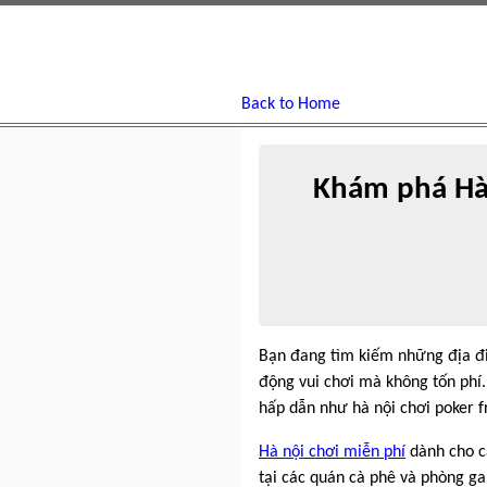
Back to Home
Khám phá Hà 
Bạn đang tìm kiếm những địa đi
động vui chơi mà không tốn phí.
hấp dẫn như hà nội chơi poker f
Hà nội chơi miễn phí
dành cho cá
tại các quán cà phê và phòng ga