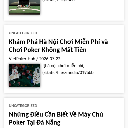
(/static/files/med
UNCATEGORIZED
Khám Phá Hà Nội Chơi Miễn Phí và
Chơi Poker Không Mất Tiền
VietPoker Hub
/
2026-07-22
![hà nội chơi miễn phí]
(/static/files/media/019bbb
UNCATEGORIZED
Những Điều Cần Biết Về Máy Chủ
Poker Tại Đà Nẵng